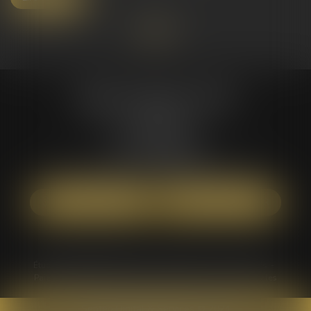
Maître Catherine COTE
5, rue Pleyel
93200 SAINT-DENIS
Tél :
01 84 80 81 85
Mail :
commissaire-de-justice@catherine-cote.fr
NOUS LOCALISER
NOUS CONTACTER
Étude
Maître Catherine COTE
Expertises
Actus
Tarifs
Paiement en ligne
Contact
Plan du site
Mentions légales
Septeo Digital & Services © 2024