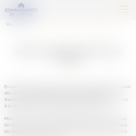
Vous êtes ici :
Expertises
Vérification des comptes de tutelle
VÉRIFICATION DES COMPTES DE
TUTELLE
En tant que Commissaire de Justice, mon expertise en vérification
des comptes de tutelle implique l'analyse approfondie des
transactions financières et des documents comptables associés
à la gestion des biens d'une personne sous tutelle.
Mon rôle est de vérifier méticuleusement les relevés bancaires,
les factures, les reçus et autres documents pour m'assurer que
les fonds de la personne sous tutelle ont été gérés de manière