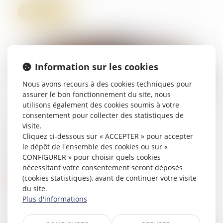
Lire la suite
Information sur les cookies
Nous avons recours à des cookies techniques pour
assurer le bon fonctionnement du site, nous
utilisons également des cookies soumis à votre
consentement pour collecter des statistiques de
visite.
Validation du décret ouvrant l’intermédiation
Cliquez ci-dessous sur « ACCEPTER » pour accepter
aux commissaires de justice
le dépôt de l'ensemble des cookies ou sur «
21/07/2026
CONFIGURER » pour choisir quels cookies
nécessitant votre consentement seront déposés
(cookies statistiques), avant de continuer votre visite
Lire la suite
du site.
Plus d'informations