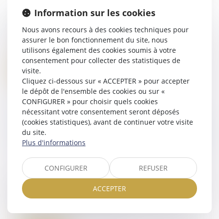
Information sur les cookies
Paris : le commissaire de justice remplace
Nous avons recours à des cookies techniques pour
l'huissier
assurer le bon fonctionnement du site, nous
07/07/2026
utilisons également des cookies soumis à votre
consentement pour collecter des statistiques de
visite.
Lire la suite
Cliquez ci-dessous sur « ACCEPTER » pour accepter
le dépôt de l'ensemble des cookies ou sur «
CONFIGURER » pour choisir quels cookies
nécessitant votre consentement seront déposés
(cookies statistiques), avant de continuer votre visite
du site.
Plus d'informations
CONFIGURER
REFUSER
Impayés : tout savoir sur la nouvelle procédure
ACCEPTER
de recouvrement simplifiée
16/06/2026