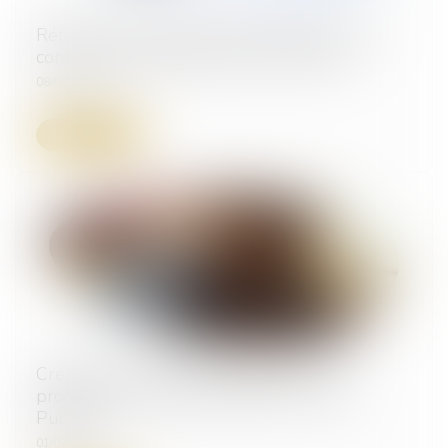
Réforme de la saisie des rémunérations : les
commissaires de justice entrent en piste
08/07/2025
Lire la suite
Créances -Quels changements pour la
procédure de saisie sur salaire ? | Service-
Public.fr
01/07/2025