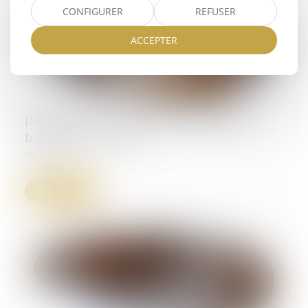
CONFIGURER
REFUSER
ACCEPTER
Préavis locatif : refuser un recommandé ne
bloque pas le congé !
20/05/2025
Lire la suite