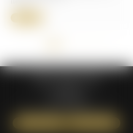
11/03/2025
Lire la suite
<<
<
1
2
3
4
5
6
>
>>
Maître Catherine COTE
5, rue Pleyel
93200 SAINT-DENIS
Tél :
01 84 80 81 85
Mail :
commissaire-de-justice@catherine-cote.fr
NOUS LOCALISER
NOUS CONTACTER