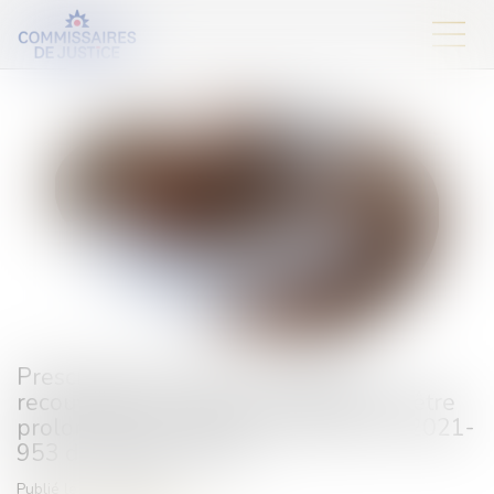
Prescription triennale : l’action en
recouvrement n’est pas susceptible d’être
prolongée par l’article 25 de la loi n° 2021-
953 du 19 juillet 2021
Publié le :
29/07/2025