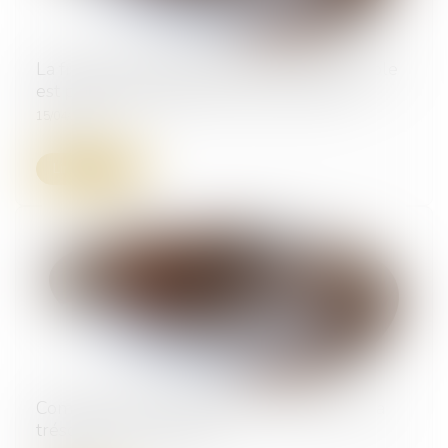
La fraction de salaire absolument insaisissable
est portée à 646,52 € au 1er avril 2025
15/04/2025
Lire la suite
Comment limiter l'impact des impayés sur la
trésorerie d'entreprise ?