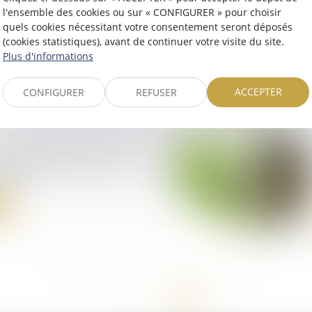
l'ensemble des cookies ou sur « CONFIGURER » pour choisir
rer le risque crédit
quels cookies nécessitant votre consentement seront déposés
es impayés ?
(cookies statistiques), avant de continuer votre visite du site.
Plus d'informations
ACCEPTER
CONFIGURER
REFUSER
rement des créances
liers
<<
<
1
2
3
4
5
6
>
>>