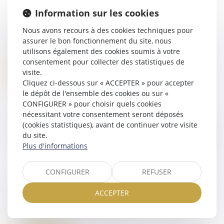
Information sur les cookies
Paris : le commissaire de justice remplace
Nous avons recours à des cookies techniques pour
l'huissier
assurer le bon fonctionnement du site, nous
07/07/2026
utilisons également des cookies soumis à votre
consentement pour collecter des statistiques de
visite.
Lire la suite
Cliquez ci-dessous sur « ACCEPTER » pour accepter
le dépôt de l'ensemble des cookies ou sur «
CONFIGURER » pour choisir quels cookies
nécessitant votre consentement seront déposés
(cookies statistiques), avant de continuer votre visite
du site.
Plus d'informations
CONFIGURER
REFUSER
Impayés : tout savoir sur la nouvelle procédure
ACCEPTER
de recouvrement simplifiée
16/06/2026